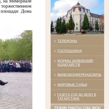
и, на Мемориале
торжественном
а площади Дома
ТЕЛЕФОНЫ
ГОСПОШЛИНА
ФОРМЫ ЗАЯВЛЕНИЙ/
ХОДАТАЙСТВ
ВИДЕОКОНФЕРЕНЦСВЯЗЬ
МИРОВЫЕ СУДЬИ
ГАЗЕТА СУД ДА ДЕЛО В
ТАТАРСТАНЕ
РЕЖИМ РАБОТЫ СУДА (МСК)