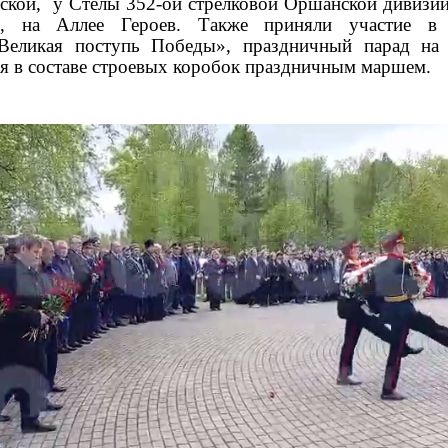
ской, у Стелы 352-ой стрелковой Оршанской дивизи
, на Аллее Героев. Также приняли участие в 
Великая поступь Победы», праздничный парад н
я в составе строевых коробок праздничным маршем.