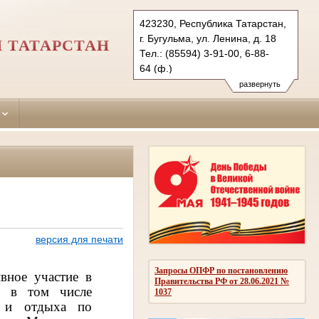
423230, Республика Татарстан,
г. Бугульма, ул. Ленина, д. 18
 ТАТАРСТАН
Тел.: (85594) 3-91-00, 6-88-
64 (ф.)
bugulminsky.tat@sudrf.ru
развернуть
версия для печати
Запросы ОПФР по постановлению
вное участие в
Правительства РФ от 28.06.2021 №
, в том числе
1037
ы и отдыха по