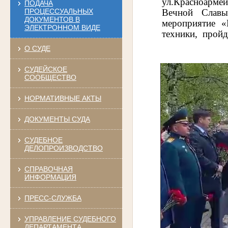
ул.Красноармей
ПОДАЧА
Вечной Славы
ПРОЦЕССУАЛЬНЫХ
ДОКУМЕНТОВ В
мероприятие «
ЭЛЕКТРОННОМ ВИДЕ
техники, пройд
О СУДЕ
СУДЕЙСКОЕ
СООБЩЕСТВО
НОРМАТИВНЫЕ АКТЫ
ДОКУМЕНТЫ СУДА
СУДЕБНОЕ
ДЕЛОПРОИЗВОДСТВО
СПРАВОЧНАЯ
ИНФОРМАЦИЯ
ПРЕСС-СЛУЖБА
УПРАВЛЕНИЕ СУДЕБНОГО
ДЕПАРТАМЕНТА