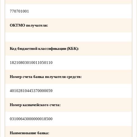
770701001
ОКТМО получателя:
Код бюджетной классификации (КБК):
18210803010011050110
Номер счета банка получателя средств:
40102810445370000059
Номер казначейского счета:
03100643000000018500
Наименование банка: