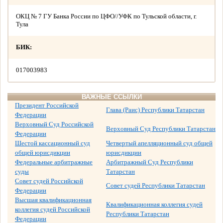
ОКЦ № 7 ГУ Банка России по ЦФО//УФК по Тульской области, г.
Тула
БИК:
017003983
ВАЖНЫЕ ССЫЛКИ
Президент Российской
Глава (Раис) Республики Татарстан
Федерации
Верховный Суд Российской
Верховный Суд Республики Татарстан
Федерации
Шестой кассационный суд
Четвертый апелляционный суд общей
общей юрисдикции
юрисдикции
Федеральные арбитражные
Арбитражный Суд Республики
суды
Татарстан
Совет судей Российской
Совет судей Республики Татарстан
Федерации
Высшая квалификационная
Квалификационная коллегия судей
коллегия судей Российской
Республики Татарстан
Федерации