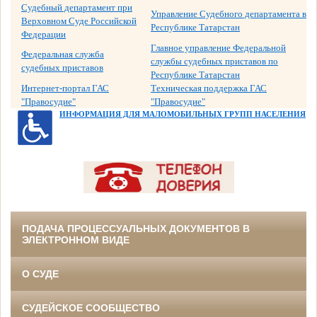
Судебный департамент при
Управление Судебного департамента в
Верховном Суде Российской
Республике Татарстан
Федерации
Главное управление Федеральной
Федеральная служба
службы судебных приставов по
судебных приставов
Республике Татарстан
Интернет-портал ГАС
Техническая поддержка ГАС
"Правосудие"
"Правосудие"
ИНФОРМАЦИЯ ДЛЯ МАЛОМОБИЛЬНЫХ ГРУПП НАСЕЛЕНИЯ
ПОДАЧА ПРОЦЕССУАЛЬНЫХ ДОКУМЕНТОВ В
ЭЛЕКТРОННОМ ВИДЕ
О СУДЕ
СУДЕЙСКОЕ СООБЩЕСТВО