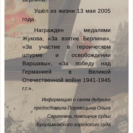
Ушёл из жизни 13 мая 2005
года.
Награжден медалями
Жукова, «За взятие Берлина»,
«За участие в героическом
штурме и освобождении
Варшавы», «За победу над
Германией в Великой
Отечественной войне 1941-1945
г.г.».
Информацию о своем дедушке
предоставила Поровицына Ольга
Сергеевна, помощник судьи
Бугульминского городского суда