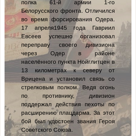
полка 61-й армии 1-го
Белорусского фронта. Отличился
во время форсирования Одера.
17 апреля1945 года Гавриил
Евсеев успешно организовал
переправу своего дивизиона
через Одер в районе
населённого пункта Нойглитцен в
13 километрах к северу от
Врицена и установил связь со
стрелковым полком. Ведя огонь
по противнику, дивизион
поддержал действия пехоты по
расширению плацдарма. За этот
бой был удостоен звания Героя
Советского Союза.