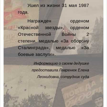
Ушел из жизни 31 мая 1987
года.
Награжден орденом
«Красной звезды», орденом
Отечественной Войны 2
степени, медалью «За оборону
Сталинграда», медалью «За
боевые заслуги».
Информацию о своем дедушке
предоставила Лавренюк Елена
Леонидовна, сотрудник суда