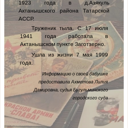
1923 года в д.Азякуль
Актанышского района Татарской
АССР.
Труженик тыла. С 17 июля
1941 года работала в
Актанышском пункте Заготзерно.
Ушла из жизни 7 мая 1999
года.
Информацию о своей бабушке
предоставила Ахметова Лилия
Дамировна,
судья Бугульминского
городского суда