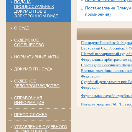
ПОДАЧА
ПРОЦЕССУАЛЬНЫХ
Постановление Пленума
ДОКУМЕНТОВ В
примирения)
ЭЛЕКТРОННОМ ВИДЕ
О СУДЕ
СУДЕЙСКОЕ
Президент Российской Федер
СООБЩЕСТВО
Верховный Суд Российской Ф
Шестой кассационный суд об
НОРМАТИВНЫЕ АКТЫ
Федеральные арбитражные с
Совет судей Российской Феде
ДОКУМЕНТЫ СУДА
Высшая квалификационная кол
Федерации
СУДЕБНОЕ
Судебный департамент при В
ДЕЛОПРОИЗВОДСТВО
Федерации
Федеральная служба судебных
СПРАВОЧНАЯ
ИНФОРМАЦИЯ
Интернет-портал ГАС "Правос
ПРЕСС-СЛУЖБА
УПРАВЛЕНИЕ СУДЕБНОГО
ДЕПАРТАМЕНТА