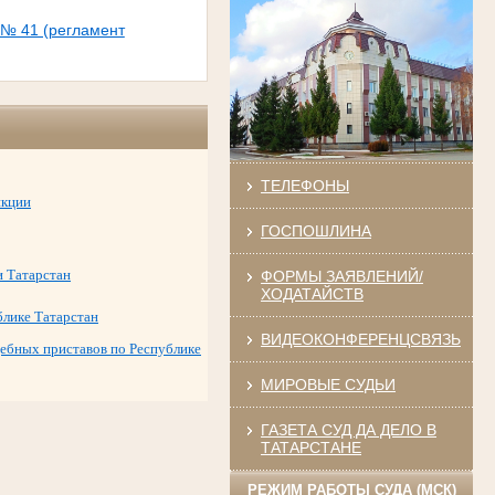
 № 41 (регламент
ТЕЛЕФОНЫ
икции
ГОСПОШЛИНА
и Татарстан
ФОРМЫ ЗАЯВЛЕНИЙ/
ХОДАТАЙСТВ
блике Татарстан
ВИДЕОКОНФЕРЕНЦСВЯЗЬ
ебных приставов по Республике
МИРОВЫЕ СУДЬИ
ГАЗЕТА СУД ДА ДЕЛО В
ТАТАРСТАНЕ
РЕЖИМ РАБОТЫ СУДА (МСК)