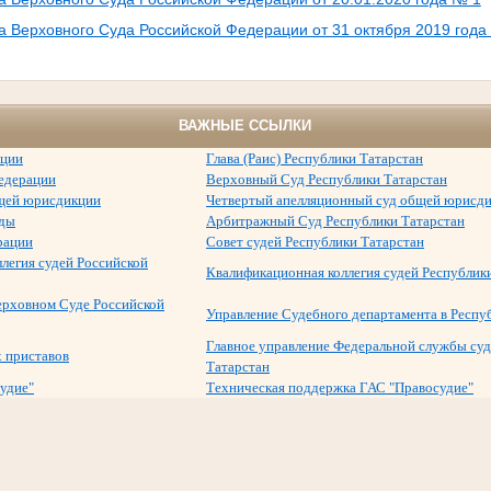
 Верховного Суда Российской Федерации от 31 октября 2019 года
ВАЖНЫЕ ССЫЛКИ
ации
Глава (Раис) Республики Татарстан
едерации
Верховный Суд Республики Татарстан
щей юрисдикции
Четвертый апелляционный суд общей юрисд
уды
Арбитражный Суд Республики Татарстан
рации
Совет судей Республики Татарстан
легия судей Российской
Квалификационная коллегия судей Республик
ерховном Суде Российской
Управление Судебного департамента в Респу
Главное управление Федеральной службы суд
 приставов
Татарстан
удие"
Техническая поддержка ГАС "Правосудие"