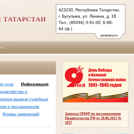
423230, Республика Татарстан,
г. Бугульма, ул. Ленина, д. 18
 ТАТАРСТАН
Тел.: (85594) 3-91-00, 6-88-
64 (ф.)
bugulminsky.tat@sudrf.ru
развернуть
и суда
Информация
ходатайства о
орядок выдачи судебных
ном и кассационном
Запросы ОПФР по постановлению
Формы заявлений/
Правительства РФ от 28.06.2021 №
1037