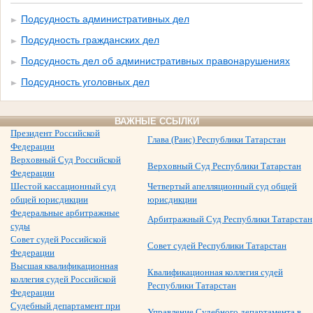
Подсудность административных дел
Подсудность гражданских дел
Подсудность дел об административных правонарушениях
Подсудность уголовных дел
ВАЖНЫЕ ССЫЛКИ
Президент Российской
Глава (Раис) Республики Татарстан
Федерации
Верховный Суд Российской
Верховный Суд Республики Татарстан
Федерации
Шестой кассационный суд
Четвертый апелляционный суд общей
общей юрисдикции
юрисдикции
Федеральные арбитражные
Арбитражный Суд Республики Татарстан
суды
Совет судей Российской
Совет судей Республики Татарстан
Федерации
Высшая квалификационная
Квалификационная коллегия судей
коллегия судей Российской
Республики Татарстан
Федерации
Судебный департамент при
Управление Судебного департамента в