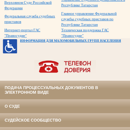
Верховном Суде Российской
Республике Татарстан
Федерации
Главное управление Федеральной
Федеральная служба судебных
службы судебных приставов по
приставов
Республике Татарстан
Интернет-портал ГАС
Техническая поддержка ГАС
"Правосудие"
"Правосудие"
ИНФОРМАЦИЯ ДЛЯ МАЛОМОБИЛЬНЫХ ГРУПП НАСЕЛЕНИЯ
ПОДАЧА ПРОЦЕССУАЛЬНЫХ ДОКУМЕНТОВ В
ЭЛЕКТРОННОМ ВИДЕ
О СУДЕ
СУДЕЙСКОЕ СООБЩЕСТВО